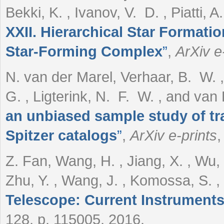
Bekki, K. , Ivanov, V. D. , Piatti, 
XXII. Hierarchical Star Format
Star-Forming Complex
”
,
ArXiv e
N. van der Marel, Verhaar, B. W. ,
G. , Ligterink, N. F. W. , and van
an unbiased sample study of tr
Spitzer catalogs
”
,
ArXiv e-prints
,
Z. Fan, Wang, H. , Jiang, X. , Wu, H
Zhu, Y. , Wang, J. , Komossa, S. 
Telescope: Current Instruments 
128, p. 115005, 2016.