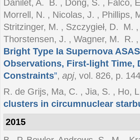
Danilet, A. B. , Dong, S. , Falco, E
Morrell, N. , Nicolas, J. , Phillips
Stritzinger, M. , Szczygieł, D. M. 
Thorstensen, J. , Wagner, M. R. 
Bright Type Ia Supernova ASASS
Observations, First-light Time,
Constraints
”
,
apj
, vol. 826, p. 14
R. de Grijs, Ma, C. , Jia, S. , Ho,
clusters in circumnuclear starb
2015