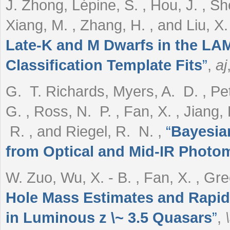
J. Zhong, Lépine, S. , Hou, J. , Sh
Xiang, M. , Zhang, H. , and Liu, X
Late-K and M Dwarfs in the L
Classification Template Fits
”
,
aj
G. T. Richards, Myers, A. D. , Pe
G. , Ross, N. P. , Fan, X. , Jiang, 
R. , and Riegel, R. N.
,
“
Bayesian
from Optical and Mid-IR Photo
W. Zuo, Wu, X. - B. , Fan, X. , Gr
Hole Mass Estimates and Rapid
in Luminous z \~ 3.5 Quasars
”
,