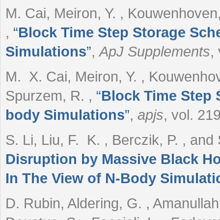
M. Cai, Meiron, Y. , Kouwenhoven,
,
“
Block Time Step Storage Sch
Simulations
”
,
ApJ Supplements
,
M. X. Cai, Meiron, Y. , Kouwenho
Spurzem, R.
,
“
Block Time Step 
body Simulations
”
,
apjs
, vol. 21
S. Li, Liu, F. K. , Berczik, P. , a
Disruption by Massive Black Ho
In The View of N-Body Simulati
D. Rubin, Aldering, G. , Amanullah