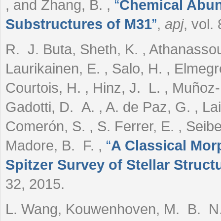
, and Zhang, B.
,
“
Chemical Abun
Substructures of M31
”
,
apj
, vol.
R. J. Buta, Sheth, K. , Athanassou
Laurikainen, E. , Salo, H. , Elmegre
Courtois, H. , Hinz, J. L. , Muñoz-
Gadotti, D. A. , A. de Paz, G. , L
Comerón, S. , S. Ferrer, E. , Seibe
Madore, B. F.
,
“
A Classical Morp
Spitzer Survey of Stellar Struct
32, 2015.
L. Wang, Kouwenhoven, M. B. N. ,