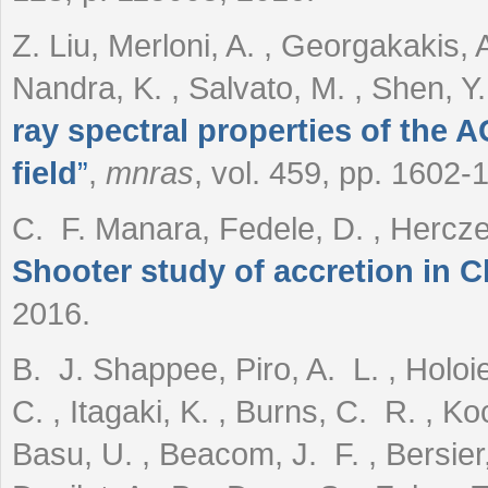
Z. Liu, Merloni, A. , Georgakakis, A
Nandra, K. , Salvato, M. , Shen, Y
ray spectral properties of the
field
”
,
mnras
, vol. 459, pp. 1602-
C. F. Manara, Fedele, D. , Hercze
Shooter study of accretion in 
2016.
B. J. Shappee, Piro, A. L. , Holoie
C. , Itagaki, K. , Burns, C. R. , Ko
Basu, U. , Beacom, J. F. , Bersier,