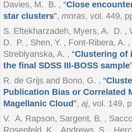
Davies, M. B.
,
“
Close encounters
star clusters
”
,
mnras
, vol. 449, 
S. Eftekharzadeh, Myers, A. D. , 
D. P. , Shen, Y. , Font-Ribera, A. ,
Streblyanska, A.
,
“
Clustering of
the final SDSS III-BOSS sample
R. de Grijs and Bono, G.
,
“
Cluste
Publication Bias or Correlated 
Magellanic Cloud
”
,
aj
, vol. 149, 
V. A. Rapson, Sargent, B. , Sacco,
Rosenfeld, K. , Andrews, S. , Her