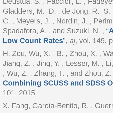
Deustua, S. , Faccioli, L. , Fadeyev
Gladders, M. D. , de Jong, R. S. 
C. , Meyers, J. , Nordin, J. , Perlm
Spadafora, A. , and Suzuki, N.
,
“
A
Low Count Rates
”
,
aj
, vol. 149, 
H. Zou, Wu, X. - B. , Zhou, X. , Wan
Jiang, Z. , Jing, Y. , Lesser, M. , L
, Wu, Z. , Zhang, T. , and Zhou, Z
Combining SCUSS and SDSS O
101, 2015.
X. Fang, García-Benito, R. , Guerre