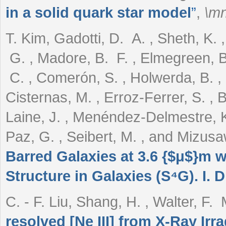
in a solid quark star model
”
,
\m
T. Kim, Gadotti, D. A. , Sheth, K. 
G. , Madore, B. F. , Elmegreen, B.
C. , Comerón, S. , Holwerda, B. , 
Cisternas, M. , Erroz-Ferrer, S. , B
Laine, J. , Menéndez-Delmestre, K
Paz, G. , Seibert, M. , and Mizus
Barred Galaxies at 3.6 {$μ$}m wi
Structure in Galaxies (S⁴G). I. 
C. - F. Liu, Shang, H. , Walter, F
resolved [Ne III] from X-Ray Irr