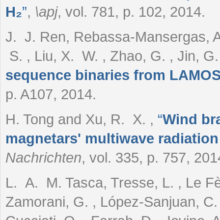
H₂
”
,
\apj
, vol. 781, p. 102, 2014.
J. J. Ren, Rebassa-Mansergas, A. 
S. , Liu, X. W. , Zhao, G. , Jin, G
sequence binaries from LAMOS
p. A107, 2014.
H. Tong and Xu, R. X.
,
“
Wind br
magnetars' multiwave radiation
Nachrichten
, vol. 335, p. 757, 201
L. A. M. Tasca, Tresse, L. , Le Fèvre
Zamorani, G. , López-Sanjuan, C. , 