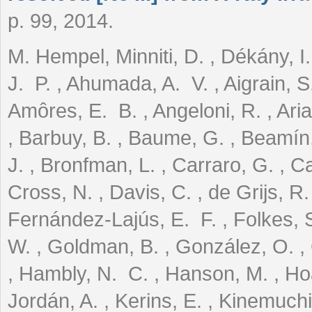
p. 99, 2014.
M. Hempel, Minniti, D. , Dékány, I
J. P. , Ahumada, A. V. , Aigrain, S
Amôres, E. B. , Angeloni, R. , Ari
, Barbuy, B. , Baume, G. , Beamín, 
J. , Bronfman, L. , Carraro, G. , Ca
Cross, N. , Davis, C. , de Grijs, R.
Fernández-Lajús, E. F. , Folkes, S
W. , Goldman, B. , González, O. , 
, Hambly, N. C. , Hanson, M. , Hoar
Jordán, A. , Kerins, E. , Kinemuchi