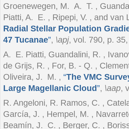
Groenewegen, M. A. T. , Guandalini
Piatti, A. E. , Ripepi, V. , and van
Radial Stellar Population Gradi
47 Tucanae
”
,
\apj
, vol. 790, p. 35
A. E. Piatti, Guandalini, R. , Ivano
de Grijs, R. , For, B. - Q. , Clement
Oliveira, J. M.
,
“
The VMC Survey.
Large Magellanic Cloud
”
,
\aap
, 
R. Angeloni, R. Ramos, C. , Catelan
García, J. , Hempel, M. , Navarrete
Beamín, J. C. , Berger, C. , Boriss