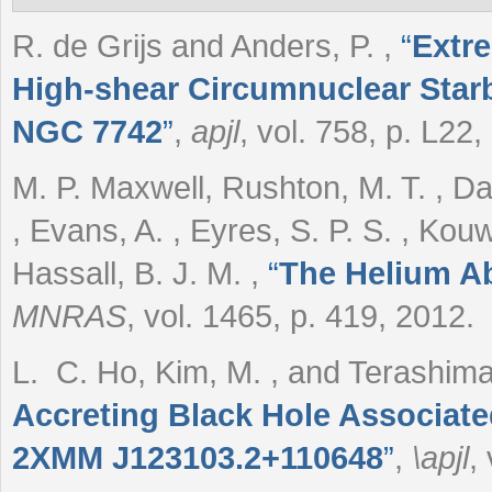
R. de Grijs and Anders, P.
,
“
Extre
High-shear Circumnuclear Star
NGC 7742
”
,
apjl
, vol. 758, p. L22,
M. P. Maxwell, Rushton, M. T. , Dar
, Evans, A. , Eyres, S. P. S. , Kou
Hassall, B. J. M.
,
“
The Helium Ab
MNRAS
, vol. 1465, p. 419, 2012.
L. C. Ho, Kim, M. , and Terashima
Accreting Black Hole Associate
2XMM J123103.2+110648
”
,
\apjl
,