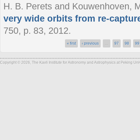
H. B. Perets and Kouwenhoven, M
very wide orbits from re-capture
750, p. 83, 2012.
« first
‹ previous
…
97
98
99
Pages
Copyright © 2026, The Kavli Institute for Astronomy and Astrophysics at Peking Un