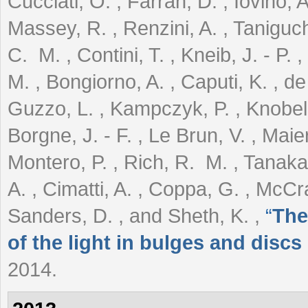
Cucciati, O. , Farrah, D. , Iovino, 
Massey, R. , Renzini, A. , Taniguchi
C. M. , Contini, T. , Kneib, J. - P. 
M. , Bongiorno, A. , Caputi, K. , de l
Guzzo, L. , Kampczyk, P. , Knobel, C
Borgne, J. - F. , Le Brun, V. , Maier
Montero, P. , Rich, R. M. , Tanaka,
A. , Cimatti, A. , Coppa, G. , McCr
Sanders, D. , and Sheth, K.
,
“
The
of the light in bulges and discs 
2014.