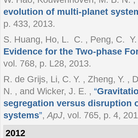
evolution of multi-planet syste
p. 433, 2013.
S. Huang, Ho, L. C. , Peng, C. Y. ,
Evidence for the Two-phase Form
vol. 768, p. L28, 2013.
R. de Grijs, Li, C. Y. , Zheng, Y. 
N. , and Wicker, J. E.
,
“
Gravitat
segregation versus disruption of
systems
”
,
ApJ
, vol. 765, p. 4, 20
2012