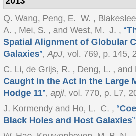
2013
Q. Wang, Peng, E. W. , Blakeslee, 
A. , Mei, S. , and West, M. J.
,
“
Th
Spatial Alignment of Globular 
Galaxies
”
,
ApJ
, vol. 769, p. 145, 
C. Li, de Grijs, R. , Deng, L. , and
Caught in the Act in the Large 
Hodge 11
”
,
apjl
, vol. 770, p. L7, 2
J. Kormendy and Ho, L. C.
,
“
Coe
Black Holes and Host Galaxies
”
W. Hao, Kouwenhoven, M. B. N. ,