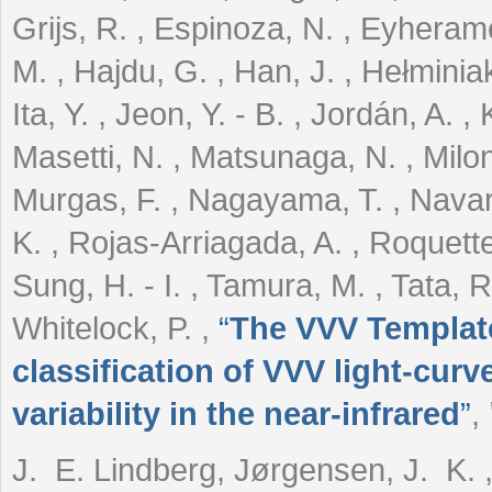
Grijs, R. , Espinoza, N. , Eyheram
M. , Hajdu, G. , Han, J. , Hełminia
Ita, Y. , Jeon, Y. - B. , Jordán, A. ,
Masetti, N. , Matsunaga, N. , Milone,
Murgas, F. , Nagayama, T. , Navarr
K. , Rojas-Arriagada, A. , Roquette,
Sung, H. - I. , Tamura, M. , Tata, 
Whitelock, P.
,
“
The VVV Templat
classification of VVV light-curve
variability in the near-infrared
”
,
J. E. Lindberg, Jørgensen, J. K. ,