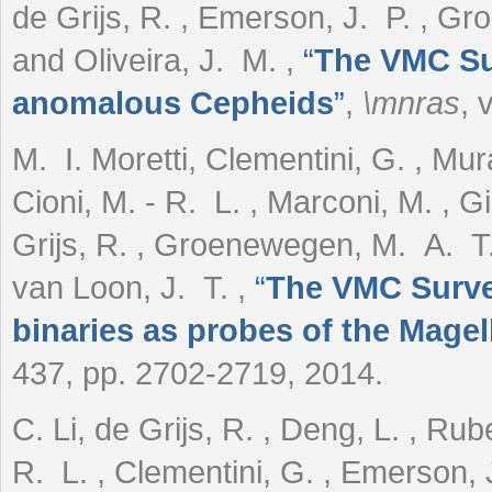
de Grijs, R. , Emerson, J. P. , Gr
and Oliveira, J. M.
,
“
The VMC Surv
anomalous Cepheids
”
,
\mnras
, 
M. I. Moretti, Clementini, G. , Mura
Cioni, M. - R. L. , Marconi, M. , Gi
Grijs, R. , Groenewegen, M. A. T. 
van Loon, J. T.
,
“
The VMC Survey
binaries as probes of the Magel
437, pp. 2702-2719, 2014.
C. Li, de Grijs, R. , Deng, L. , Rub
R. L. , Clementini, G. , Emerson, J. 