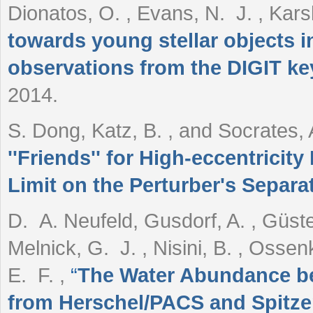
Dionatos, O. , Evans, N. J. , Kars
towards young stellar objects 
observations from the DIGIT k
2014.
S. Dong, Katz, B. , and Socrates,
''Friends'' for High-eccentrici
Limit on the Perturber's Separa
D. A. Neufeld, Gusdorf, A. , Güste
Melnick, G. J. , Nisini, B. , Ossen
E. F.
,
“
The Water Abundance beh
from Herschel/PACS and Spitze