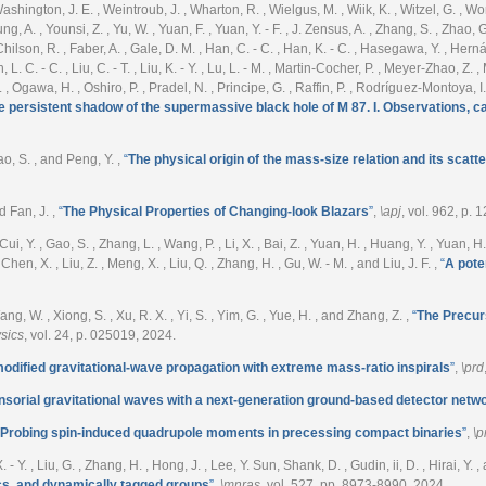
hington, J. E. , Weintroub, J. , Wharton, R. , Wielgus, M. , Wiik, K. , Witzel, G. , Won
g, A. , Younsi, Z. , Yu, W. , Yuan, F. , Yuan, Y. - F. , J. Zensus, A. , Zhang, S. , Zhao, G. 
Chilson, R. , Faber, A. , Gale, D. M. , Han, C. - C. , Han, K. - C. , Hasegawa, Y. , Her
 Lin, L. C. - C. , Liu, C. - T. , Liu, K. - Y. , Lu, L. - M. , Martin-Cocher, P. , Meyer-Zhao
. , Ogawa, H. , Oshiro, P. , Pradel, N. , Principe, G. , Raffin, P. , Rodríguez-Montoya, 
e persistent shadow of the supermassive black hole of M 87. I. Observations, ca
iao, S. , and Peng, Y.
,
“
The physical origin of the mass-size relation and its scatte
nd Fan, J.
,
“
The Physical Properties of Changing-look Blazars
”
,
\apj
, vol. 962, p. 
i, Y. , Gao, S. , Zhang, L. , Wang, P. , Li, X. , Bai, Z. , Yuan, H. , Huang, Y. , Yuan, H. , Z
 Chen, X. , Liu, Z. , Meng, X. , Liu, Q. , Zhang, H. , Gu, W. - M. , and Liu, J. F.
,
“
A pote
Wang, W. , Xiong, S. , Xu, R. X. , Yi, S. , Yim, G. , Yue, H. , and Zhang, Z.
,
“
The Precur
sics
, vol. 24, p. 025019, 2024.
odified gravitational-wave propagation with extreme mass-ratio inspirals
”
,
\prd
nsorial gravitational waves with a next-generation ground-based detector netw
Probing spin-induced quadrupole moments in precessing compact binaries
”
,
\p
. - Y. , Liu, G. , Zhang, H. , Hong, J. , Lee, Y. Sun, Shank, D. , Gudin, ii, D. , Hirai, Y.
ics, and dynamically tagged groups
”
,
\mnras
, vol. 527, pp. 8973-8990, 2024.