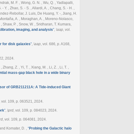
drak, M. F. , Wong, G. N. , Wu, Q. , Yadlapalli,
- Y. , Zhao, S. - S. , Allardi, A. , Chang, S. - H. ,
nández-Rebollar, J. Luis, De Huang, Y. -, Jiang, H.
, Z. , Montaña, A. , Moraghan, A. , Moreno-Nolasco,
I. , Shaw, P. , Snow, W. , Sridharan, T. Kumara,
libration, imaging, and analysis
”
,
\aap
, vol.
r for disk galaxies
”
,
\aap
, vol. 686, p. A168,
122, 2024.
hang, Z. , Yi, T. , Xiang, M. , Li, Z. , Li, T. ,
ntial mass-gap black hole in a wide binary
sor of GRB211211A: A Tide-induced Giant
, vol. 109, p. 063521, 2024.
ork
”
,
\prd
, vol. 109, p. 084023, 2024.
rd
, vol. 109, p. 064081, 2024.
 , and Komater, D.
,
“
Probing the Galactic halo