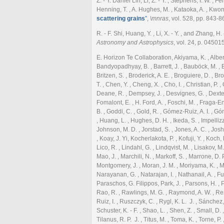
Z. - Y. Daniel Lin, Li, Z. - Y. , Stephens, I. W. ,
Henning, T. , A. Hughes, M. , Kataoka, A. , Kwon
scattering grains
”
,
\mnras
, vol. 528, pp. 843-8
R. - F. Shi, Huang, Y. , Li, X. - Y. , and Zhang, H.
Astronomy and Astrophysics
, vol. 24, p. 04501
E. Horizon Te Collaboration, Akiyama, K. , Alberdi,
Bandyopadhyay, B. , Barrett, J. , Bauböck, M. , Be
Britzen, S. , Broderick, A. E. , Broguiere, D. , B
T. , Chen, Y. , Cheng, X. , Cho, I. , Christian, P.
Deane, R. , Dempsey, J. , Desvignes, G. , Dexter, J
Fomalont, E. , H. Ford, A. , Foschi, M. , Fraga-En
B. , Goddi, C. , Gold, R. , Gómez-Ruiz, A. I. , Gó
, Huang, L. , Hughes, D. H. , Ikeda, S. , Impellizz
Johnson, M. D. , Jorstad, S. , Jones, A. C. , Joshi,
, Koay, J. Yi, Kocherlakota, P. , Kofuji, Y. , Koch, 
Lico, R. , Lindahl, G. , Lindqvist, M. , Lisakov, M. 
Mao, J. , Marchili, N. , Markoff, S. , Marrone, D. P
Montgomery, J. , Moran, J. M. , Moriyama, K. , Mo
Narayanan, G. , Natarajan, I. , Nathanail, A. , Fu
Paraschos, G. Filippos, Park, J. , Parsons, H. , Pat
Rao, R. , Rawlings, M. G. , Raymond, A. W. , Rezz
Ruiz, I. , Ruszczyk, C. , Rygl, K. L. J. , Sánchez
Schuster, K. - F. , Shao, L. , Shen, Z. , Small, D.
Tilanus, R. P. J. , Titus, M. , Toma, K. , Torne, P