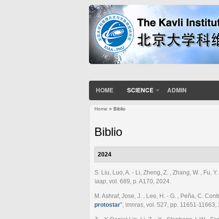
HOME
SCIENCE
ADMIN
Home
» Biblio
You are here
Biblio
2024
S. Liu, Luo, A. - Li, Zheng, Z. , Zhang, W. , Fu, Y. 
\aap
, vol. 689, p. A170, 2024.
M. Ashraf, Jose, J. , Lee, H. - G. , Peña, C. Cont
protostar
”
,
\mnras
, vol. 527, pp. 11651-11663,