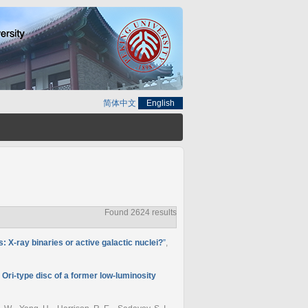
简体中文
English
Found 2624 results
s: X-ray binaries or active galactic nuclei?
”
,
Ori-type disc of a former low-luminosity