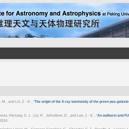
- M. , and Lin, Z. - K.
,
“
The origin of the X-ray luminosity of the green pea galaxie
reras, Herczeg, G. J. , Liu, H. , Johnstone, D. , and Lee, J. - E.
,
“
An outburst and FU 
 2024.