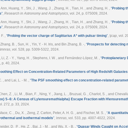
. Ann, Huang, Y. , Shi, J. , Wang, J. , Zhang, H. , Tian, H. , and Zhang, H.
,
“
Probing t
s
”
,
Research in Astronomy and Astrophysics
, vol. 24, p. 075009, 2024.
. Ann, Huang, Y. , Shi, J. , Wang, J. , Zhang, H. , Tian, H. , and Zhang, H.
,
“
Probing t
s
”
,
Research in Astronomy and Astrophysics
, vol. 24, p. 075009, 2024.
- F.
,
“
Probing the vector charge of Sagittarius A* with pulsar timing
”
,
\jcap
, vol. 
, Zhang, B. , Sun, H. , Yin, Y. - H. Iris, and Bin Zhang, B. -
,
“
Prospects for detecting 
\mnras
, vol. 528, pp. 5309-5322, 2024.
 , Li, Z. - Y. , Yang, H. , Stephens, I. W. , and Fernández-López, M.
,
“
Protoplanetary D
7, p. 40, 2024.
othing Effect on Concentration-Related Parameters of High Redshift Galaxie
C. , and Lai, L. - M.
,
“
The PSF smoothing effect on concentration-related paramete
, Chen, Z. , Li, M. , Bian, F. , Ning, Y. , Jiang, L. , Bruzual, G. , Charlot, S. , and Chevall
ox} 5–6: A Census of Ly\ensuremath\alpha} Escape Fraction with H\ensuremath
ol. 272, p. 33, 2024.
 Mace, C. , Du, X. , Zeng, Z. Carton, Peter, A. H. G. , and Fischer, M. S.
,
“
A quantitat
vothermal and isothermal models
”
,
\mnras
, vol. 533, pp. 4007-4022, 2024.
eider, D. P. , He, Z. , Bai, J. - M. , and Wu, X. - B.
,
“
Quasar Winds Caught on Accel