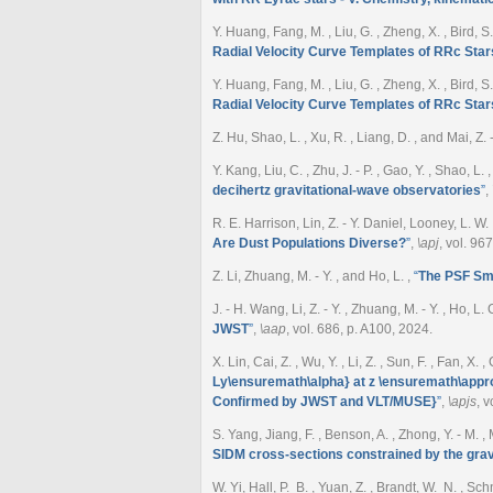
Y. Huang, Fang, M. , Liu, G. , Zheng, X. , Bird, S
Radial Velocity Curve Templates of RRc Star
Y. Huang, Fang, M. , Liu, G. , Zheng, X. , Bird, S
Radial Velocity Curve Templates of RRc Star
Z. Hu, Shao, L. , Xu, R. , Liang, D. , and Mai, Z. 
Y. Kang, Liu, C. , Zhu, J. - P. , Gao, Y. , Shao, L. 
decihertz gravitational-wave observatories
”
,
R. E. Harrison, Lin, Z. - Y. Daniel, Looney, L. W.
Are Dust Populations Diverse?
”
,
\apj
, vol. 96
Z. Li, Zhuang, M. - Y. , and Ho, L.
,
“
The PSF Smo
J. - H. Wang, Li, Z. - Y. , Zhuang, M. - Y. , Ho, L. 
JWST
”
,
\aap
, vol. 686, p. A100, 2024.
X. Lin, Cai, Z. , Wu, Y. , Li, Z. , Sun, F. , Fan, X. 
Ly\ensuremath\alpha} at z \ensuremath\appr
Confirmed by JWST and VLT/MUSE}
”
,
\apjs
, v
S. Yang, Jiang, F. , Benson, A. , Zhong, Y. - M. ,
SIDM cross-sections constrained by the gra
W. Yi, Hall, P. B. , Yuan, Z. , Brandt, W. N. , Schn