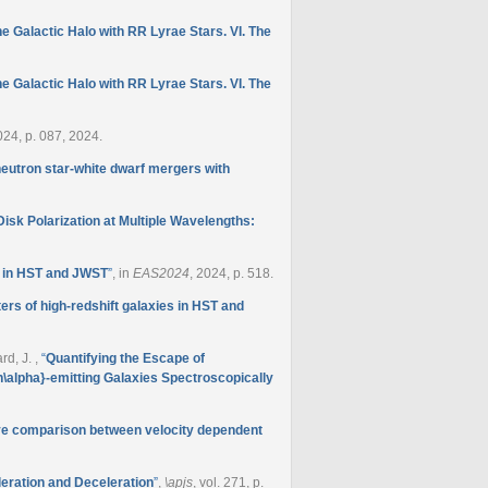
he Galactic Halo with RR Lyrae Stars. VI. The
he Galactic Halo with RR Lyrae Stars. VI. The
2024, p. 087, 2024.
neutron star-white dwarf mergers with
isk Polarization at Multiple Wavelengths:
s in HST and JWST
”
, in
EAS2024
, 2024, p. 518.
rs of high-redshift galaxies in HST and
ard, J.
,
“
Quantifying the Escape of
\alpha}-emitting Galaxies Spectroscopically
ive comparison between velocity dependent
eration and Deceleration
”
,
\apjs
, vol. 271, p.