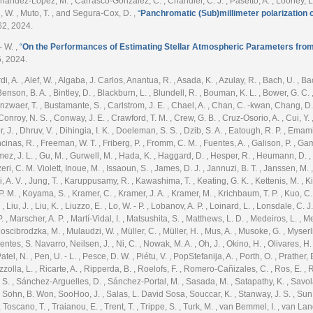
 Fernández-López, M. , Carrasco-González, C. , Chandler, C. J. , Pasetto, A. , Looney, L.
, W. , Muto, T. , and Segura-Cox, D.
,
“
Panchromatic (Sub)millimeter polarization 
62, 2024.
 - W.
,
“
On the Performances of Estimating Stellar Atmospheric Parameters fr
5, 2024.
 A. , Alef, W. , Algaba, J. Carlos, Anantua, R. , Asada, K. , Azulay, R. , Bach, U. , Bacz
nson, B. A. , Bintley, D. , Blackburn, L. , Blundell, R. , Bouman, K. L. , Bower, G. C. 
ronzwaer, T. , Bustamante, S. , Carlstrom, J. E. , Chael, A. , Chan, C. -kwan, Chang, D. 
 , Conroy, N. S. , Conway, J. E. , Crawford, T. M. , Crew, G. B. , Cruz-Osorio, A. , Cui, Y.
. , Dhruv, V. , Dihingia, I. K. , Doeleman, S. S. , Dzib, S. A. , Eatough, R. P. , Emami, R
cinas, R. , Freeman, W. T. , Friberg, P. , Fromm, C. M. , Fuentes, A. , Galison, P. , Ga
mez, J. L. , Gu, M. , Gurwell, M. , Hada, K. , Haggard, D. , Hesper, R. , Heumann, D. ,
eri, C. M. Violett, Inoue, M. , Issaoun, S. , James, D. J. , Jannuzi, B. T. , Janssen, M. 
 A. V. , Jung, T. , Karuppusamy, R. , Kawashima, T. , Keating, G. K. , Kettenis, M. , Kim, 
P. M. , Koyama, S. , Kramer, C. , Kramer, J. A. , Kramer, M. , Krichbaum, T. P. , Kuo, C. - Y.
, Liu, J. , Liu, K. , Liuzzo, E. , Lo, W. - P. , Lobanov, A. P. , Loinard, L. , Lonsdale, C. J
. , Marscher, A. P. , Martí-Vidal, I. , Matsushita, S. , Matthews, L. D. , Medeiros, L. , M
scibrodzka, M. , Mulaudzi, W. , Müller, C. , Müller, H. , Mus, A. , Musoke, G. , Myserli
entes, S. Navarro, Neilsen, J. , Ni, C. , Nowak, M. A. , Oh, J. , Okino, H. , Olivares, H.
el, N. , Pen, U. - L. , Pesce, D. W. , Piétu, V. , PopStefanija, A. , Porth, O. , Prather, B
olla, L. , Ricarte, A. , Ripperda, B. , Roelofs, F. , Romero-Cañizales, C. , Ros, E. , 
, S. , Sánchez-Arguelles, D. , Sánchez-Portal, M. , Sasada, M. , Satapathy, K. , Savolai
 , Sohn, B. Won, SooHoo, J. , Salas, L. David Sosa, Souccar, K. , Stanway, J. S. , Sun, H.
. , Toscano, T. , Traianou, E. , Trent, T. , Trippe, S. , Turk, M. , van Bemmel, I. , van 