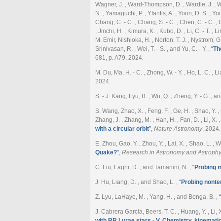
Wagner, J. , Ward-Thompson, D. , Wardle, J. , Was
N. , Yamaguchi, P. , Yfantis, A. , Yoon, D. S. , Youn
Chang, C. - C. , Chang, S. - C. , Chen, C. - C. , 
, Jinchi, H. , Kimura, K. , Kubo, D. , Li, C. - T. ,
M. Emir, Nishioka, H. , Norton, T. J. , Nystrom, G
Srinivasan, R. , Wei, T. - S. , and Yu, C. - Y.
,
“
Th
681, p. A79, 2024.
M. Du, Ma, H. - C. , Zhong, W. - Y. , Ho, L. C. , L
2024.
S. - J. Kang, Lyu, B. , Wu, Q. , Zheng, Y. - G. , a
S. Wang, Zhao, X. , Feng, F. , Ge, H. , Shao, Y. , Cu
Zhang, J. , Zhang, M. , Han, H. , Fan, D. , Li, X. ,
with a circular orbit
”
,
Nature Astronomy
, 2024.
E. Zhou, Gao, Y. , Zhou, Y. , Lai, X. , Shao, L. , 
Quake?
”
,
Research in Astronomy and Astrophy
C. Liu, Laghi, D. , and Tamanini, N.
,
“
Probing m
J. Hu, Liang, D. , and Shao, L.
,
“
Probing nonte
Z. Lyu, LaHaye, M. , Yang, H. , and Bonga, B.
,
“
J. Cabrera Garcia, Beers, T. C. , Huang, Y. , Li, X
with RR Lyrae stars - V. Chemistry, kinemat