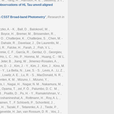
 W. , Yang, H. , Harrison, R. E. , Sadavoy, S. I. ,
observations of HL Tau unveil aligned
om CSST Broad-band Photometry
”
,
Research in
ko, A. - K. , Ball, D. , Baloković, M. ,
, Boyce, H. , Bremer, M. , Brissenden, R. ,
O. , Chatterjee, K. , Chatterjee, S. , Chen, M. -
 , Dahale, R. , Davelaar, J. , De Laurentis, M. ,
. , Falcke, H. , Farah, J. , Fish, V. L. ,
mmie, C. F. , García, R. , Gentaz, O. , Georgiev,
 Ho, L. C. , Ho, P. , Honma, M. , Huang, C. - W. L.
, Jeter, B. , Jiang, W. , Jimenez-Rosales, A. ,
D. - J. , Kim, J. - Y. , Kim, J. , Kim, J. , Kino, M.
 , La Bella, N. , Lee, S. - S. , Levis, A. , Li, Z. ,
. , Lowitz, A. E. , Lu, R. - S. , MacDonald, N. R. ,
enten, K. M. , Mizuno, I. , Mizuno, Y. ,
s, I. , Nagai, H. , Nagar, N. M. , Nakamura, M. ,
 , Oyama, T. , zel, F. Ö. , Palumbo, D. C. M. ,
. , Psaltis, D. , Pu, H. - Y. , Ramakrishnan, V. ,
Roshanineshat, A. , Rottmann, H. , Roy, A. L. ,
nen, T. , F. Schloerb, P. , Schonfeld, J. ,
 , Tazaki, F. , Tetarenko, A. J. , Tiede, P. ,
Langevelde, H. Jan, van Rossum, D. R. , Vos, J. ,