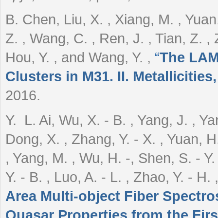
B. Chen, Liu, X. , Xiang, M. , Yuan,
Z. , Wang, C. , Ren, J. , Tian, Z. , 
Hou, Y. , and Wang, Y.
,
“
The LAM
Clusters in M31. II. Metalliciti
2016.
Y. L. Ai, Wu, X. - B. , Yang, J. , Y
Dong, X. , Zhang, Y. - X. , Yuan, H.
, Yang, M. , Wu, H. -, Shen, S. - Y. , 
Y. - B. , Luo, A. - L. , Zhao, Y. - H
Area Multi-object Fiber Spectr
Quasar Properties from the Fir