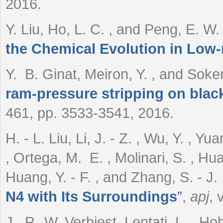
2016.
Y. Liu, Ho, L. C. , and Peng, E. W
the Chemical Evolution in Low
Y. B. Ginat, Meiron, Y. , and Soke
ram-pressure stripping on black
461, pp. 3533-3541, 2016.
H. - L. Liu, Li, J. - Z. , Wu, Y. , Yu
, Ortega, M. E. , Molinari, S. , H
Huang, Y. - F. , and Zhang, S. - J.
N4 with Its Surroundings
”
,
apj
, 
J. P. W. Verbiest, Lentati, L. , H