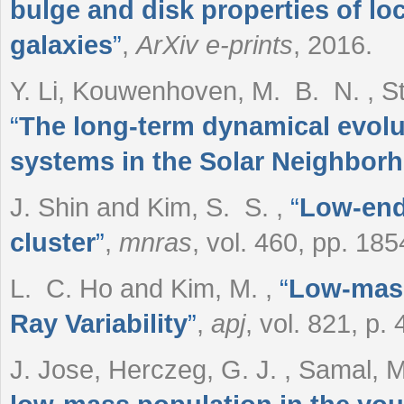
bulge and disk properties of lo
galaxies
”
,
ArXiv e-prints
, 2016.
Y. Li, Kouwenhoven, M. B. N. , S
“
The long-term dynamical evolu
systems in the Solar Neighbor
J. Shin and Kim, S. S.
,
“
Low-end
cluster
”
,
mnras
, vol. 460, pp. 18
L. C. Ho and Kim, M.
,
“
Low-mass
Ray Variability
”
,
apj
, vol. 821, p.
J. Jose, Herczeg, G. J. , Samal, 