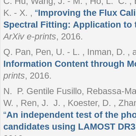
C. Hu, Wang, J. - M. , Ho, L. C. , Ba
K. - X.
,
“
Improving the Flux Cal
Spectral Fitting: Application t
ArXiv e-prints
, 2016.
Q. Pan, Pen, U. - L. , Inman, D. , 
Information Content through 
prints
, 2016.
N. P. Gentile Fusillo, Rebassa-Man
W. , Ren, J. J. , Koester, D. , Zha
“
An independent test of the pho
candidates using LAMOST DR3