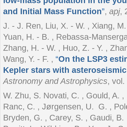
low-mass population in the youn
and Initial Mass Function
”
,
apj
,
J. - J. Ren, Liu, X. - W. , Xiang, M
Yuan, H. - B. , Rebassa-Mansergas,
Zhang, H. - W. , Huo, Z. - Y. , Zhan
Wang, Y. - F.
,
“
On the LSP3 esti
Kepler stars with asteroseism
Astronomy and Astrophysics
, vol
W. Zhu, S. Novati, C. , Gould, A. , 
Ranc, C. , Jørgensen, U. G. , Pole
Bryden, G. , Carey, S. , Gaudi, B