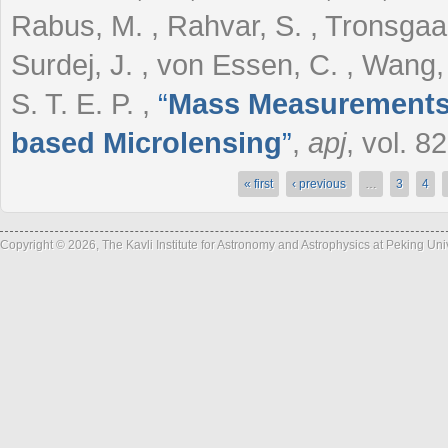
Rabus, M. , Rahvar, S. , Tronsgaar
Surdej, J. , von Essen, C. , Wang, 
S. T. E. P.
,
“
Mass Measurements 
based Microlensing
”
,
apj
, vol. 8
« first
‹ previous
…
3
4
Pages
Copyright © 2026, The Kavli Institute for Astronomy and Astrophysics at Peking Un