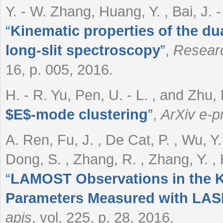
Y. - W. Zhang, Huang, Y. , Bai, J. -
“
Kinematic properties of the 
long-slit spectroscopy
”
,
Researc
16, p. 005, 2016.
H. - R. Yu, Pen, U. - L. , and Zhu,
$E$-mode clustering
”
,
ArXiv e-pr
A. Ren, Fu, J. , De Cat, P. , Wu, Y. 
Dong, S. , Zhang, R. , Zhang, Y. , 
“
LAMOST Observations in the Kep
Parameters Measured with LAS
apjs
, vol. 225, p. 28, 2016.