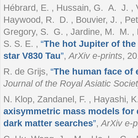
Hébrard, E. , Hussain, G. A. J. , V
Haywood, R. D. , Bouvier, J. , Peti
Gregory, S. G. , Jardine, M. M. , M
S. S. E.
,
“
The hot Jupiter of the
star V830 Tau
”
,
ArXiv e-prints
, 20
R. de Grijs
,
“
The human face of 
Journal of the Royal Asiatic Socie
N. Klop, Zandanel, F. , Hayashi, K
axisymmetric mass models for d
dark matter searches
”
,
ArXiv e-p