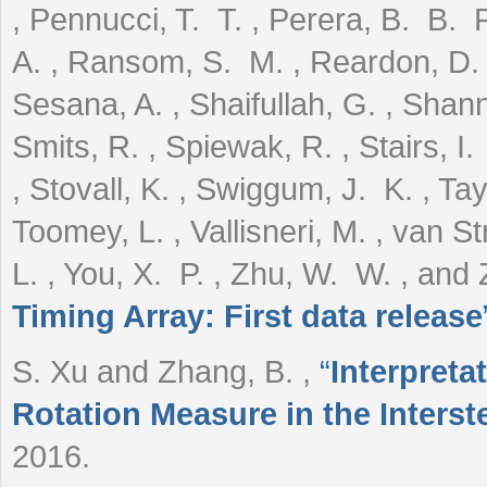
, Pennucci, T. T. , Perera, B. B. P.
A. , Ransom, S. M. , Reardon, D. 
Sesana, A. , Shaifullah, G. , Shan
Smits, R. , Spiewak, R. , Stairs, I
, Stovall, K. , Swiggum, J. K. , Tay
Toomey, L. , Vallisneri, M. , van S
L. , You, X. P. , Zhu, W. W. , and 
Timing Array: First data release
S. Xu and Zhang, B.
,
“
Interpreta
Rotation Measure in the Interst
2016.