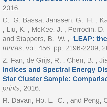
2016.
C. G. Bassa, Janssen, G. H. , Ka
, Liu, K. , McKee, J. , Perrodin, D.
and Stappers, B. W.
,
“
LEAP: the
mnras
, vol. 456, pp. 2196-2209, 
Z. Fan, de Grijs, R. , Chen, B. , Jia
Indices and Spectral Energy Di
Star Cluster Sample: Comparis
prints
, 2016.
R. Davari, Ho, L. C. , and Peng, 