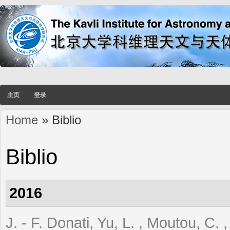
主页
登录
Home
» Biblio
You are here
Biblio
2016
J. - F. Donati, Yu, L. , Moutou, C. 