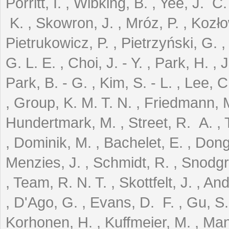
Porritt, I. , Wibking, B. , Yee, J.
K. , Skowron, J. , Mróz, P. , Kozło
Pietrukowicz, P. , Pietrzyński, G. 
G. L. E. , Choi, J. - Y. , Park, H. , 
Park, B. - G. , Kim, S. - L. , Lee, C.
, Group, K. M. T. N. , Friedmann, M
Hundertmark, M. , Street, R. A. , 
, Dominik, M. , Bachelet, E. , Dong
Menzies, J. , Schmidt, R. , Snodgr
, Team, R. N. T. , Skottfelt, J. , An
, D'Ago, G. , Evans, D. F. , Gu, S. 
Korhonen, H. , Kuffmeier, M. , Manc