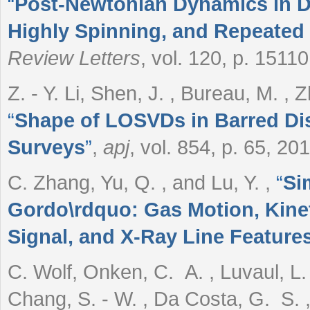
“
Post-Newtonian Dynamics in De
Highly Spinning, and Repeated
Review Letters
, vol. 120, p. 1511
Z. - Y. Li, Shen, J. , Bureau, M. , 
“
Shape of LOSVDs in Barred Dis
Surveys
”
,
apj
, vol. 854, p. 65, 20
C. Zhang, Yu, Q. , and Lu, Y.
,
“
Si
Gordo\rdquo: Gas Motion, Kine
Signal, and X-Ray Line Feature
C. Wolf, Onken, C. A. , Luvaul, L. 
Chang, S. - W. , Da Costa, G. S. ,