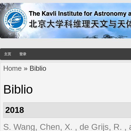
主页
登录
Home
» Biblio
You are here
Biblio
2018
S. Wang, Chen, X. , de Grijs, R. ,