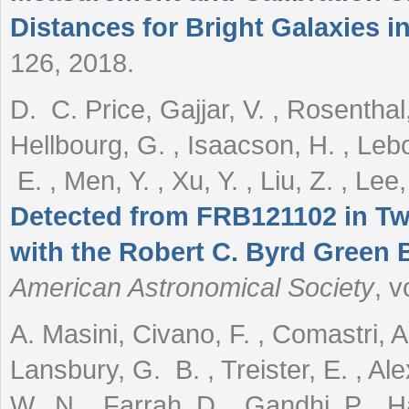
Distances for Bright Galaxies i
126, 2018.
D. C. Price, Gajjar, V. , Rosenthal,
Hellbourg, G. , Isaacson, H. , Le
E. , Men, Y. , Xu, Y. , Liu, Z. , Le
Detected from FRB121102 in T
with the Robert C. Byrd Green
American Astronomical Society
, v
A. Masini, Civano, F. , Comastri, A.
Lansbury, G. B. , Treister, E. , A
W. N. , Farrah, D. , Gandhi, P. , H