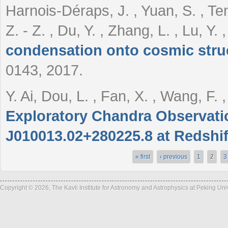
Harnois-Déraps, J. , Yuan, S. , Teng
Z. - Z. , Du, Y. , Zhang, L. , Lu, Y.
condensation onto cosmic stru
0143, 2017.
Y. Ai, Dou, L. , Fan, X. , Wang, F. 
Exploratory Chandra Observati
J010013.02+280225.8 at Redshif
« first
‹ previous
1
2
3
Pages
Copyright © 2026, The Kavli Institute for Astronomy and Astrophysics at Peking Un