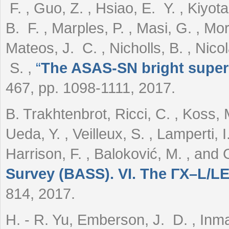
F. , Guo, Z. , Hsiao, E. Y. , Kiyota
B. F. , Marples, P. , Masi, G. , Mo
Mateos, J. C. , Nicholls, B. , Nico
S.
,
“
The ASAS-SN bright supern
467, pp. 1098-1111, 2017.
B. Trakhtenbrot, Ricci, C. , Koss, 
Ueda, Y. , Veilleux, S. , Lamperti, I.
Harrison, F. , Baloković, M. , and
Survey (BASS). VI. The ΓX–L/LE
814, 2017.
H. - R. Yu, Emberson, J. D. , Inman,