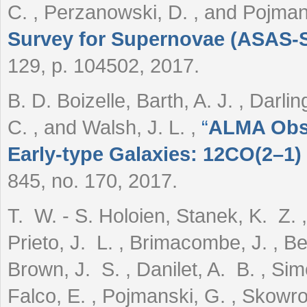
C. , Perzanowski, D. , and Pojma
Survey for Supernovae (ASAS-S
129, p. 104502, 2017.
B. D. Boizelle, Barth, A. J. , Darling
C. , and Walsh, J. L.
,
“
ALMA Obse
Early-type Galaxies: 12CO(2–1
845, no. 170, 2017.
T. W. - S. Holoien, Stanek, K. Z. 
Prieto, J. L. , Brimacombe, J. , Be
Brown, J. S. , Danilet, A. B. , Si
Falco, E. , Pojmanski, G. , Skowro