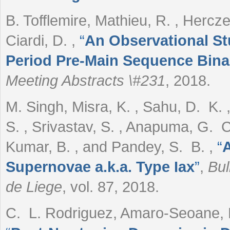
B. Tofflemire, Mathieu, R. , Hercze
Ciardi, D.
,
“
An Observational St
Period Pre-Main Sequence Bina
Meeting Abstracts \#231
, 2018.
M. Singh, Misra, K. , Sahu, D. K. 
S. , Srivastav, S. , Anapuma, G. C
Kumar, B. , and Pandey, S. B.
,
“
A
Supernovae a.k.a. Type Iax
”
,
Bul
de Liege
, vol. 87, 2018.
C. L. Rodriguez, Amaro-Seoane, P.