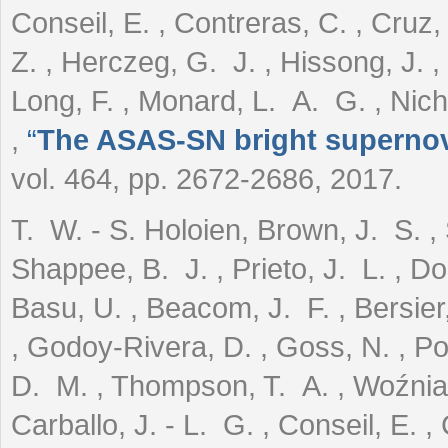
Conseil, E. , Contreras, C. , Cruz,
Z. , Herczeg, G. J. , Hissong, J. , 
Long, F. , Monard, L. A. G. , Nicho
,
“
The ASAS-SN bright supernova
vol. 464, pp. 2672-2686, 2017.
T. W. - S. Holoien, Brown, J. S. ,
Shappee, B. J. , Prieto, J. L. , D
Basu, U. , Beacom, J. F. , Bersier, 
, Godoy-Rivera, D. , Goss, N. , P
D. M. , Thompson, T. A. , Woźniak,
Carballo, J. - L. G. , Conseil, E. ,