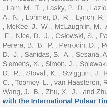
, Lam, M. T. , Lasky, P. D. , Lazio
A. N. , Lorimer, D. R. , Lynch, R
, McKee, J. W. , McLaughlin, M. A.
F. , Nice, D. J. , Osłowski, S. , Pa
Perera, B. B. P. , Perrodin, D. , 
D. J. , Sanidas, S. A. , Sesana, A
Siemens, X. , Simon, J. , Spiewak, R
D. R. , Stovall, K. , Swiggum, J. K
C. , Toomey, L. , van Haasteren, R.
Wang, J. B. , Zhu, X. J. , and Z
with the International Pulsar T