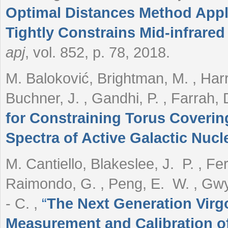
Optimal Distances Method Appli
Tightly Constrains Mid-infrare
apj
, vol. 852, p. 78, 2018.
M. Baloković, Brightman, M. , Harri
Buchner, J. , Gandhi, P. , Farrah, 
for Constraining Torus Coveri
Spectra of Active Galactic Nucl
M. Cantiello, Blakeslee, J. P. , Fer
Raimondo, G. , Peng, E. W. , Gwyn,
- C.
,
“
The Next Generation Virgo
Measurement and Calibration of