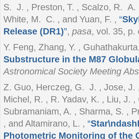
S. J. , Preston, T. , Scalzo, R. A. ,
White, M. C. , and Yuan, F.
,
“
Sky
Release (DR1)
”
,
pasa
, vol. 35, p
Y. Feng, Zhang, Y. , Guhathakurta,
Substructure in the M87 Globul
Astronomical Society Meeting Abs
Z. Guo, Herczeg, G. J. , Jose, J. , 
Michel, R. , R. Yadav, K. , Liu, J. , 
Subramaniam, A. , Sharma, S. , Pra
, and Altamirano, L.
,
“
Star\ndashD
Photometric Monitoring of the C