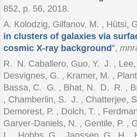
852, p. 56, 2018.
A. Kolodzig, Gilfanov, M. , Hütsi,
in clusters of galaxies via surf
cosmic X-ray background
”
,
mnr
R. N. Caballero, Guo, Y. J. , Lee,
Desvignes, G. , Kramer, M. , Plant,
Bassa, C. G. , Bhat, N. D. R. , Br
, Chamberlin, S. J. , Chatterjee, S.
Demorest, P. , Dolch, T. , Ferdman
Garver-Daniels, N. , Gentile, P. , 
L. , Hobbs, G. , Janssen, G. H. , 