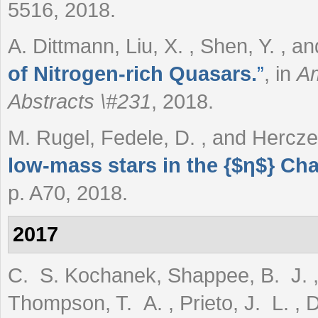
5516, 2018.
A. Dittmann, Liu, X. , Shen, Y. , a
of Nitrogen-rich Quasars.
”
, in
Am
Abstracts \#231
, 2018.
M. Rugel, Fedele, D. , and Hercz
low-mass stars in the {$η$} Ch
p. A70, 2018.
2017
C. S. Kochanek, Shappee, B. J. , S
Thompson, T. A. , Prieto, J. L. , Don