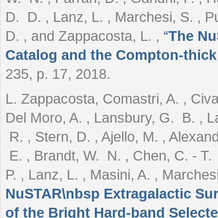
D. D. , Lanz, L. , Marchesi, S. , Pu
D. , and Zappacosta, L.
,
“
The Nu
Catalog and the Compton-thick 
235, p. 17, 2018.
L. Zappacosta, Comastri, A. , Civano,
Del Moro, A. , Lansbury, G. B. , La
R. , Stern, D. , Ajello, M. , Alexan
E. , Brandt, W. N. , Chen, C. - T. 
P. , Lanz, L. , Masini, A. , Marchesi
NuSTAR\nbsp Extragalactic Sur
of the Bright Hard-band Select